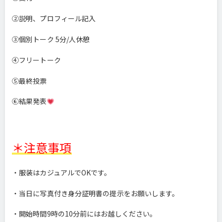
②説明、プロフィール記入
③個別トーク 5分/人休憩
④フリートーク
⑤最終投票
⑥結果発表
＊注意事項
・服装はカジュアルでOKです。
・当日に写真付き身分証明書の提示をお願いします。
・開始時間9時の10分前にはお越しください。