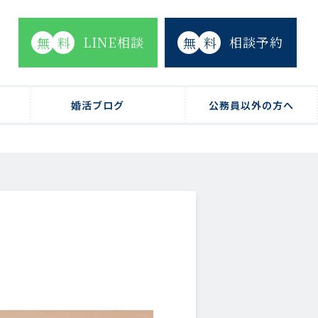
LINE相談
相談予約
無
料
無
料
婚活ブログ
公務員以外の方へ