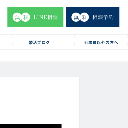
LINE相談
相談予約
無
料
無
料
婚活ブログ
公務員以外の方へ