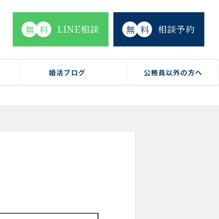
LINE相談
相談予約
無
料
無
料
婚活ブログ
公務員以外の方へ