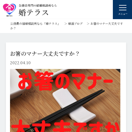
メニュー
公務員の結婚相談所なら「婚テラス」
＞
婚活ブログ
＞
お箸のマナー大丈夫です
か？
お箸のマナー大丈夫ですか？
2022.04.10