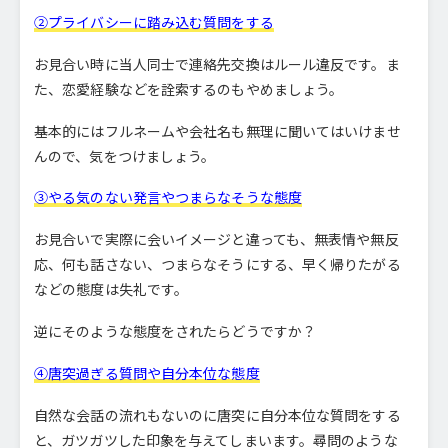
②プライバシーに踏み込む質問をする
お見合い時に当人同士で連絡先交換はルール違反です。ま
た、恋愛経験などを詮索するのもやめましょう。
基本的にはフルネームや会社名も無理に聞いてはいけませ
んので、気をつけましょう。
③やる気のない発言やつまらなそうな態度
お見合いで実際に会いイメージと違っても、無表情や無反
応、何も話さない、つまらなそうにする、早く帰りたがる
などの態度は失礼です。
逆にそのような態度をされたらどうですか？
④唐突過ぎる質問や自分本位な態度
自然な会話の流れもないのに唐突に自分本位な質問をする
と、ガツガツした印象を与えてしまいます。尋問のような