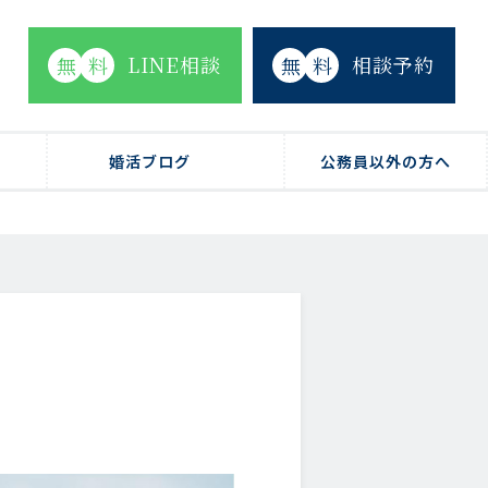
LINE相談
相談予約
無
料
無
料
婚活ブログ
公務員以外の方へ