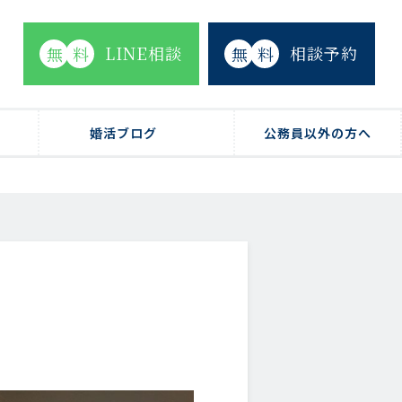
LINE相談
相談予約
無
料
無
料
婚活ブログ
公務員以外の方へ